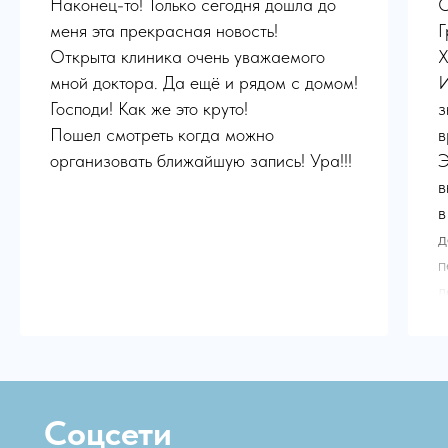
Наконец-то! Только сегодня дошла до
О
меня эта прекрасная новость!
Г
Открыта клиника очень уважаемого
Х
мной доктора. Да ещё и рядом с домом!
И
Господи! Как же это круто!
з
Пошел смотреть когда можно
в
организовать ближайшую запись! Ура!!!
Э
в
в
д
п
л
п
р
В
к

Соцсети