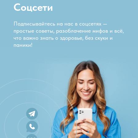
С
Соцсети
п
п
Подписывайтесь на нас в соцсетях —
с
простые советы, разоблачение мифов и всё,
что важно знать о здоровье, без скуки и
И
паники!
н
м
С
Д