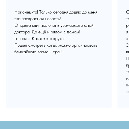
Наконец-то! Только сегодня дошла до меня
О
эта прекрасная новость!
т
Открыта клиника очень уважаемого мной
р
доктора. Да ещё и рядом с домом!
я
Господи! Как же это круто!
«
Пошел смотреть когда можно организовать
Э
ближайшую запись! Ура!!!
в
П
п
т
и
в
з
к
А
с
А